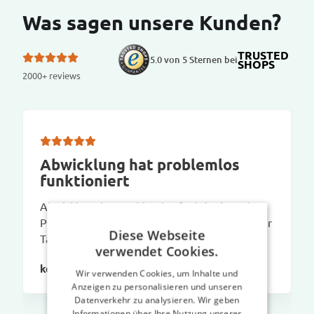
Was sagen unsere Kunden?
TRUSTED
5.0 von 5 Sternen bei
SHOPS
2000+ reviews
Abwicklung hat problemlos
funktioniert
Abwicklung hat problemlos funktioniert, der
Preis ist für die Funktionalität und Qualität der
Diese Webseite
Taschen gerechtfertigt.
verwendet Cookies.
kerstin s
Wir verwenden Cookies, um Inhalte und
Anzeigen zu personalisieren und unseren
Datenverkehr zu analysieren. Wir geben
Informationen über Ihre Nutzung unserer