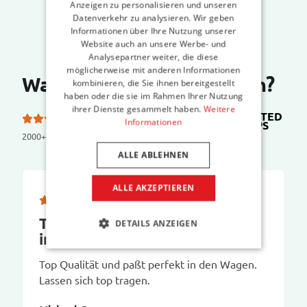
Anzeigen zu personalisieren und unseren
Datenverkehr zu analysieren. Wir geben
Informationen über Ihre Nutzung unserer
Website auch an unsere Werbe- und
Analysepartner weiter, die diese
möglicherweise mit anderen Informationen
Was sagen unsere Kunden?
kombinieren, die Sie ihnen bereitgestellt
haben oder die sie im Rahmen Ihrer Nutzung
ihrer Dienste gesammelt haben.
Weitere
TRUSTED
5.0 von 5 Sternen bei
Informationen
SHOPS
2000+ reviews
ALLE ABLEHNEN
ALLE AKZEPTIEREN
Top Qualität und paßt perfekt
DETAILS ANZEIGEN
in den…
Top Qualität und paßt perfekt in den Wagen.
Lassen sich top tragen.