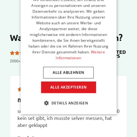
Anzeigen zu personalisieren und unseren
Datenverkehr zu analysieren. Wir geben
Informationen über Ihre Nutzung unserer
Website auch an unsere Werbe- und
Analysepartner weiter, die diese
möglicherweise mit anderen Informationen
Was sagen unsere Kunden?
kombinieren, die Sie ihnen bereitgestellt
haben oder die sie im Rahmen Ihrer Nutzung
TRUSTED
ihrer Dienste gesammelt haben.
Weitere
5.0 von 5 Sternen bei
SHOPS
Informationen
2000+ reviews
ALLE ABLEHNEN
ALLE AKZEPTIEREN
man findet was
DETAILS ANZEIGEN
schade, dass es für mein auto aus baujahr 2000
kein set gibt, ich musste selver messen, hat
aber geklappt