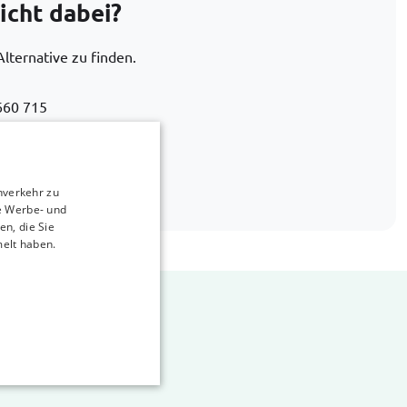
icht dabei?
Alternative zu finden.
660 715
car-bags.com
nverkehr zu
e Werbe- und
n, die Sie
melt haben.