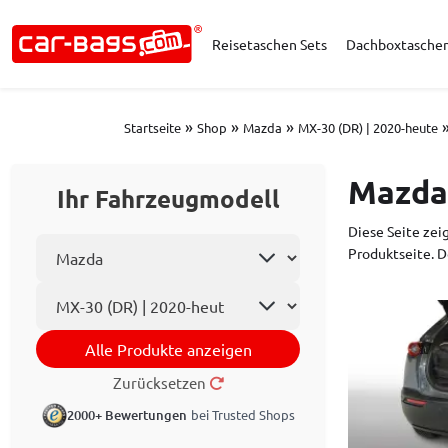
Reisetaschen Sets
Dachboxtasche
»
»
»
Startseite
Shop
Mazda
MX-30 (DR) | 2020-heute
Mazda
Ihr Fahrzeugmodell
Diese Seite zei
Automarke wählen
Produktseite. D
Automodell
Alle Produkte anzeigen
Zurücksetzen
2000+ Bewertungen
bei Trusted Shops