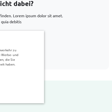
icht dabei?
 finden. Lorem ipsum dolor sit amet.
 quia debitis
660 715
nverkehr zu
car-bags.com
e Werbe- und
n, die Sie
melt haben.