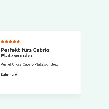
Perfekt fürs Cabrio
Schne
Platzwunder
Schnelle
Perfekt fürs Cabrio Platzwunder..
Gute Qua
Sabrina V
Cordula 