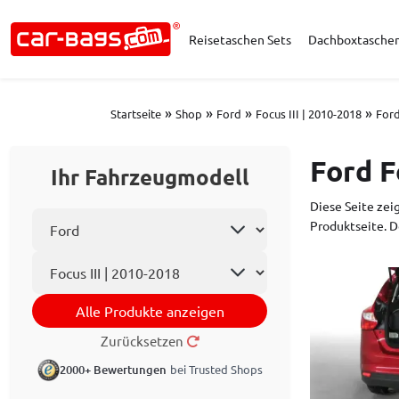
Reisetaschen Sets
Dachboxtasche
»
»
»
»
Startseite
Shop
Ford
Focus III | 2010-2018
For
Ford F
Ihr Fahrzeugmodell
Diese Seite zeig
Automarke wählen
Produktseite. D
Automodell
Alle Produkte anzeigen
Zurücksetzen
2000+ Bewertungen
bei Trusted Shops