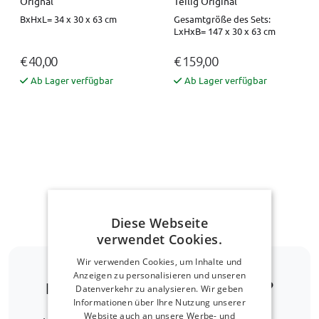
Orignal
Teilig Original
BxHxL= 34 x 30 x 63 cm
Gesamtgröße des Sets:
LxHxB= 147 x 30 x 63 cm
€ 40,00
€ 159,00
Ab Lager verfügbar
Ab Lager verfügbar
Nach oben navigieren
Diese Webseite
verwendet Cookies.
Wir verwenden Cookies, um Inhalte und
Anzeigen zu personalisieren und unseren
Ist Ihr Automodell nicht dabei?
Datenverkehr zu analysieren. Wir geben
Informationen über Ihre Nutzung unserer
Website auch an unsere Werbe- und