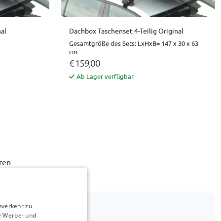
al
Dachbox Taschenset 4-Teilig Original
Gesamtgröße des Sets: LxHxB= 147 x 30 x 63
cm
€ 159,00
Ab Lager verfügbar
ren
nverkehr zu
e Werbe- und