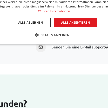
Ist Ihr Automodell n
rtner weiter, die diese möglicherweise mit anderen Informationen kombiniere
itgestellt haben oder die sie im Rahmen Ihrer Nutzung ihrer Dienste gesam
Weitere Informationen
Wir helfen Ihnen gerne weiter, eine Alternative zu
Aut necessitatibus atque ea
ALLE ABLEHNEN
ALLE AKZEPTIEREN
Rufen Sie uns an unter
+31 416 
DETAILS ANZEIGEN
Senden Sie eine E-Mail
support@
Kunden?