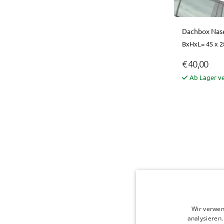
Dachbox Nase
BxHxL= 45 x 2
€ 40,00
Ab Lager v
Wir verwen
analysieren