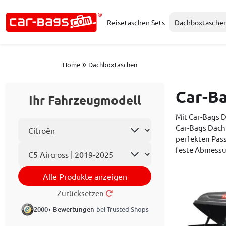
Reisetaschen Sets
Dachboxtasche
»
Home
Dachboxtaschen
Car-B
Ihr Fahrzeugmodell
Mit Car-Bags 
Automarke wählen
Car-Bags Dach
perfekten Pass
Automodell
feste Abmessu
Alle Produkte anzeigen
Zurücksetzen
2000+ Bewertungen
bei Trusted Shops