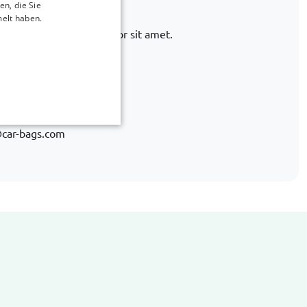
icht dabei?
n, die Sie
melt haben.
 finden. Lorem ipsum dolor sit amet.
 quia debitis
660 715
car-bags.com