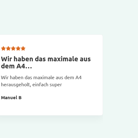
Wir haben das maximale aus
Tasch
dem A4…
Taschen p
Wir haben das maximale aus dem A4
und volls
herausgeholt, einfach super
Alexande
Manuel B