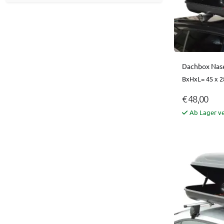
Dachbox Nase
BxHxL= 45 x 2
€ 48,00
Ab Lager v