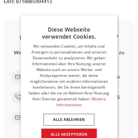
EAN: 8718885904413
Diese Webseite
verwendet Cookies.
Ist Ihr Automodell nicht dabei?
Wir verwenden Cookies, um Inhalte und
Wir helfen Ihnen gerne weiter, eine Alternative zu
Anzeigen zu personalisieren und unseren
Datenverkehr zu analysieren. Wir geben
finden.
Informationen über Ihre Nutzung unserer
Website auch an unsere Werbe- und
Analysepartner weiter, die diese
Klicken Sie hier, um uns direkt zu fragen
möglicherweise mit anderen Informationen
kombinieren, die Sie ihnen bereitgestellt
haben oder die sie im Rahmen Ihrer Nutzung
Rufen Sie uns an unter
+31 416 660 715
ihrer Dienste gesammelt haben.
Weitere
Informationen
Senden Sie eine E-Mail
support@car-
ALLE ABLEHNEN
bags.com
ALLE AKZEPTIEREN