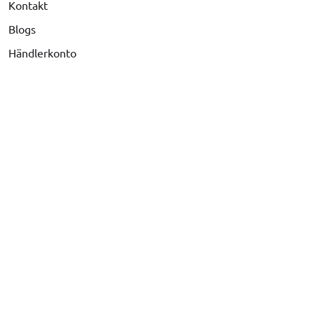
Kontakt
Blogs
Händlerkonto
SUPPORT
Versand & Versandkosten
Beschwerden & Rückgabe
Zahlungsarten
Häufig gestellte Fragen
Ist Ihr Auto nicht aufgelistet?
Rufen Sie uns an unter
+31 416 660 715
Senden Sie eine E-Mail