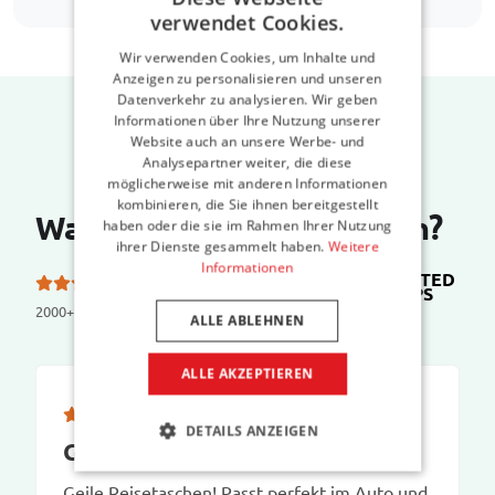
verwendet Cookies.
Wir verwenden Cookies, um Inhalte und
Anzeigen zu personalisieren und unseren
Datenverkehr zu analysieren. Wir geben
Informationen über Ihre Nutzung unserer
Website auch an unsere Werbe- und
Analysepartner weiter, die diese
möglicherweise mit anderen Informationen
kombinieren, die Sie ihnen bereitgestellt
Was sagen unsere Kunden?
haben oder die sie im Rahmen Ihrer Nutzung
ihrer Dienste gesammelt haben.
Weitere
Informationen
TRUSTED
5.0 von 5 Sternen bei
SHOPS
2000+ reviews
ALLE ABLEHNEN
ALLE AKZEPTIEREN
DETAILS ANZEIGEN
Geile Reisetaschen
Geile Reisetaschen! Passt perfekt im Auto und