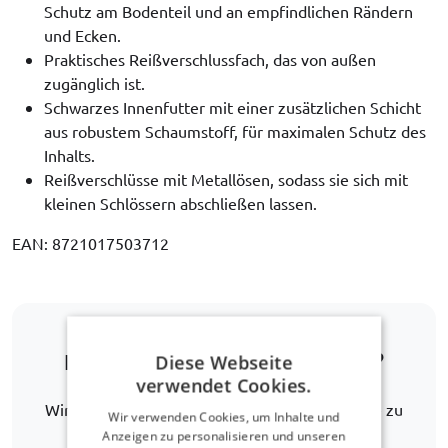
Schutz am Bodenteil und an empfindlichen Rändern
und Ecken.
Praktisches Reißverschlussfach, das von außen
zugänglich ist.
Schwarzes Innenfutter mit einer zusätzlichen Schicht
aus robustem Schaumstoff, für maximalen Schutz des
Inhalts.
Reißverschlüsse mit Metallösen, sodass sie sich mit
kleinen Schlössern abschließen lassen.
EAN: 8721017503712
Ist Ihr Automodell nicht dabei?
Diese Webseite
verwendet Cookies.
Wir helfen Ihnen gerne weiter, eine Alternative zu
Wir verwenden Cookies, um Inhalte und
finden.
Anzeigen zu personalisieren und unseren