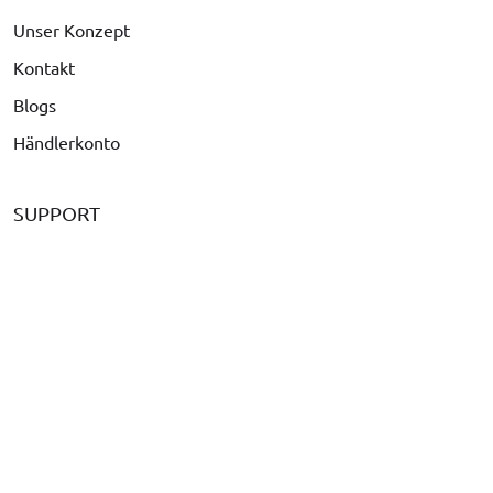
Unser Konzept
Kontakt
Blogs
Händlerkonto
SUPPORT
Versand & Versandkosten
Beschwerden & Rückgabe
Zahlungsarten
Häufig gestellte Fragen
Ist Ihr Auto nicht aufgelistet?
Rufen Sie uns an unter