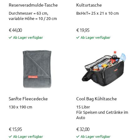
Reserveradmulde-Tasche
Kulturtasche
Durchmesser = 63 cm,
BxHxT= 25 x 21 x 10 cm
variable Höhe = 10 / 20 cm
€ 44,00
€ 19,95
Ab Lager verfügbar
Ab Lager verfügbar
Sanfte Fleecedecke
Cool Bag Kühltasche
130 x 190 cm
15 Liter
Für Speisen und Getränke im
Auto
€ 15,95
€ 32,00
Ab Lager verfügbar
Ab Lager verfügbar