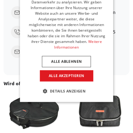
Datenverkehr zu analysieren. Wir geben
Informationen über Ihre Nutzung unserer
Klicken Sie hier, um uns direkt zu fragen
Website auch an unsere Werbe- und
Analysepartner weiter, die diese
möglicherweise mit anderen Informationen
kombinieren, die Sie ihnen bereitgestellt
Rufen Sie uns an unter
+31 416 660 715
haben oder die sie im Rahmen Ihrer Nutzung
ihrer Dienste gesammelt haben.
Weitere
Informationen
Senden Sie eine E-Mail
support@car-
bags.com
ALLE ABLEHNEN
ALLE AKZEPTIEREN
Wird oft zusammen gekauft
DETAILS ANZEIGEN