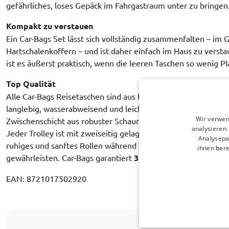
gefährliches, loses Gepäck im Fahrgastraum unter zu bringen
Kompakt zu verstauen
Ein Car-Bags Set lässt sich vollständig zusammenfalten – im 
Hartschalenkoffern – und ist daher einfach im Haus zu verst
ist es äußerst praktisch, wenn die leeren Taschen so wenig 
Top Qualität
Alle Car-Bags Reisetaschen sind aus hochwertigem Polyester
langlebig, wasserabweisend und leicht zu reinigen. Das Innen
Wir verwen
Zwischenschicht aus robuster Schaumstofffolie bietet maxima
analysieren
Jeder Trolley ist mit zweiseitig gelagerten Rädern mit Gumm
Analysepa
ruhiges und sanftes Rollen während der gesamten Lebensdau
ihnen bere
gewährleisten. Car-Bags garantiert
3 Jahre Garantie auf Pr
EAN: 8721017502920