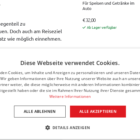
.
Für Speisen und Getränke im
Auto
€ 32,00
Gegenteil zu
Ab Lager verfügbar
auen. Doch auch am Reiseziel
Platz wie möglich einnehmen.
gewebe gefertigt. Stark,
Diese Webseite verwendet Cookies.
futter mit einer
den Cookies, um Inhalte und Anzeigen zu personalisieren und unseren Date
len Schutz des Inhalts.
. Wir geben Informationen über Ihre Nutzung unserer Website auch an unser
ireifen ausgestattet, um ein
rtner weiter, die diese möglicherweise mit anderen Informationen kombiniere
er der Tasche zu
itgestellt haben oder die sie im Rahmen Ihrer Nutzung ihrer Dienste gesam
oduktionsfehler
.
Weitere Informationen
ALLE ABLEHNEN
ALLE AKZEPTIEREN
DETAILS ANZEIGEN