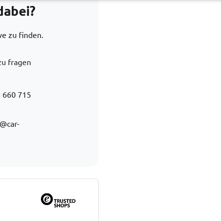
dabei?
ve zu finden.
zu fragen
 660 715
@car-