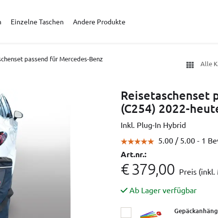
n
Einzelne Taschen
Andere Produkte
schenset passend für Mercedes-Benz
Alle 
Reisetaschenset 
(C254) 2022-heute
Inkl. Plug-In Hybrid
5.00 /
5.00
- 1 B
Art.nr.:
€ 379,00
Preis (inkl
Ab Lager verfügbar
Gepäckanhänge