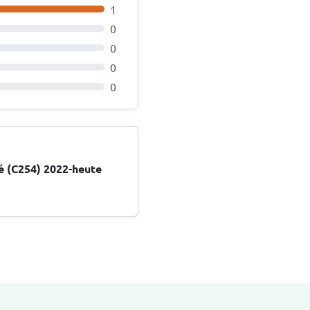
1
0
0
0
0
 (C254) 2022-heute