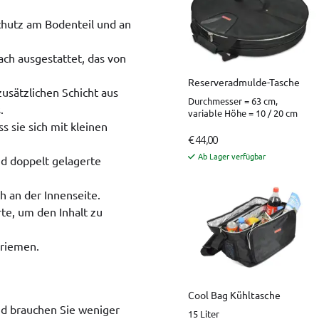
chutz am Bodenteil und an
ach ausgestattet, das von
Reserveradmulde-Tasche
zusätzlichen Schicht aus
Durchmesser = 63 cm,
.
variable Höhe = 10 / 20 cm
s sie sich mit kleinen
€ 44,00
Ab Lager verfügbar
nd doppelt gelagerte
h an der Innenseite.
te, um den Inhalt zu
rriemen.
Cool Bag Kühltasche
nd brauchen Sie weniger
15 Liter