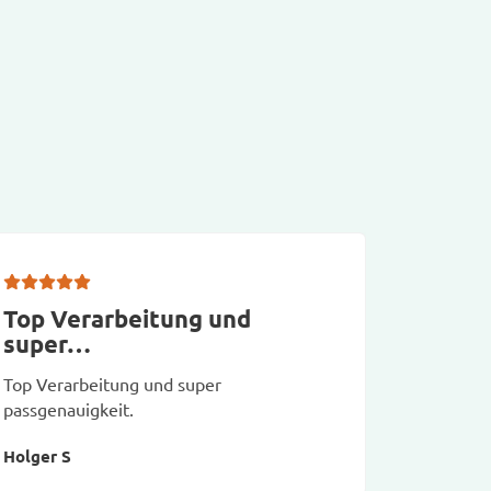
Top Verarbeitung und
Vera
super…
Verarbei
Top Verarbeitung und super
Bernd F
passgenauigkeit.
Holger S