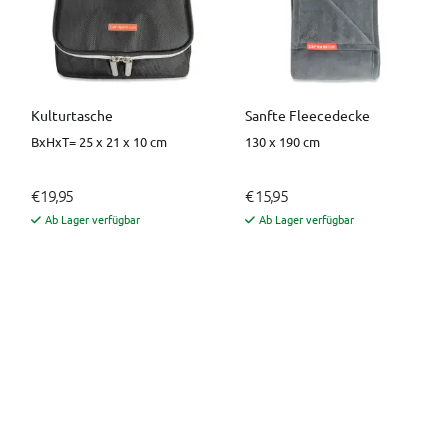
Kulturtasche
Sanfte Fleecedecke
BxHxT= 25 x 21 x 10 cm
130 x 190 cm
€ 19,95
€ 15,95
Ab Lager verfügbar
Ab Lager verfügbar