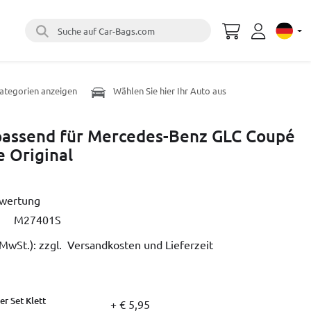
Suche auf Car-Bags.com
Select 
Kategorien anzeigen
Wählen Sie hier Ihr Auto aus
passend für Mercedes-Benz GLC Coupé
 Original
ewertung
M27401S
. MwSt.):
zzgl. Versandkosten und Lieferzeit
r Set Klett
+ € 5,95