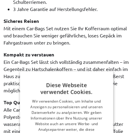
Schulterriemen.
3 Jahre Garantie auf Herstellungsfehler.
Sicheres Reisen
Mit einem Car-Bags Set nutzen Sie Ihr Kofferraum optimal
und brauchen Sie weniger gefährliches, loses Gepäck im
Fahrgastraum unter zu bringen.
Kompakt zu verstauen
Ein Car-Bags Set lässt sich vollständig zusammenfalten – im
Gegenteil zu Hartschalenkoffern – und ist daher einfach im
Haus zu verstauen. Doch auch am Reiseziel ist es äußerst
praktisch, wenn die leeren Taschen so wenig Platz wie
Diese Webseite
möglich einnehmen.
verwendet Cookies.
Wir verwenden Cookies, um Inhalte und
Top Qualität
Anzeigen zu personalisieren und unseren
Alle Car-Bags Reisetaschen sind aus hochwertigem
Datenverkehr zu analysieren. Wir geben
Polyestergewebe gefertigt. Stark, langlebig,
Informationen über Ihre Nutzung unserer
wasserabweisend und leicht zu reinigen. Das Innenfutter
Website auch an unsere Werbe- und
Analysepartner weiter, die diese
mit einer Zwischenschicht aus robuster Schaumstofffolie