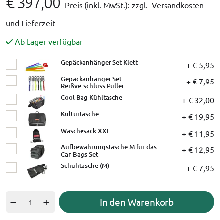
€ 397,00
Preis (inkl. MwSt.):
zzgl. Versandkosten
und Lieferzeit
Ab Lager verfügbar
Gepäckanhänger Set Klett
+ € 5,95
Gepäckanhänger Set
+ € 7,95
Reißverschluss Puller
Cool Bag Kühltasche
+ € 32,00
Kulturtasche
+ € 19,95
Wäschesack XXL
+ € 11,95
Aufbewahrungstasche M für das
+ € 12,95
Car-Bags Set
Schuhtasche (M)
+ € 7,95
In den Warenkorb