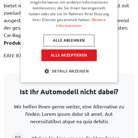
möglicherweise mit anderen Informationen
bietet maximalen Schutz des Inhalts. Jeder Trolley ist mit
kombinieren, die Sie ihnen bereitgestellt
zweiseitig gelagerten Rädern mit Gummireifen
haben oder die sie im Rahmen Ihrer Nutzung
ausgestattet, um ein ruhiges und sanftes Rollen während
ihrer Dienste gesammelt haben.
Weitere
Informationen
der gesamten Lebensdauer der Tasche zu gewährleisten.
Car-Bags garantiert
3 Jahre Garantie auf
ALLE ABLEHNEN
Produktionsfehler
.
EAN: 8718885909579
ALLE AKZEPTIEREN
DETAILS ANZEIGEN
Ist Ihr Automodell nicht dabei?
Wir helfen Ihnen gerne weiter, eine Alternative zu
finden. Lorem ipsum dolor sit amet. Aut
necessitatibus atque ea quia debitis
Klicken Sie hier, um uns direkt zu fragen