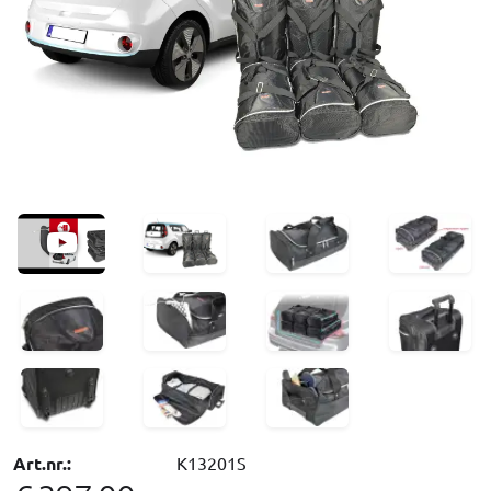
Art.nr.:
K13201S