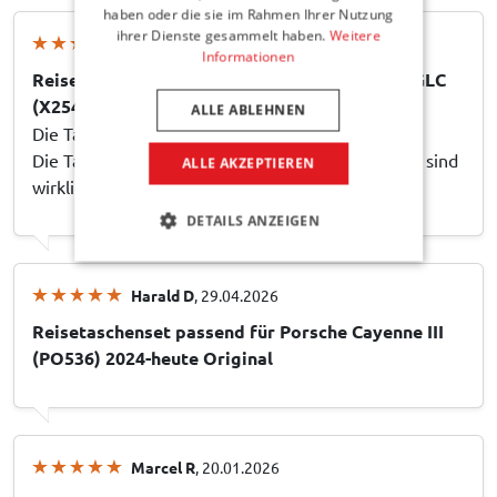
haben oder die sie im Rahmen Ihrer Nutzung
ihrer Dienste gesammelt haben.
Weitere
Annette S
, 29.06.2026
Informationen
Reisetaschenset passend für Mercedes-Benz GLC
(X254) 2022-heute Original
ALLE ABLEHNEN
Die Taschen habe ein sehr gute Verarbeit…
Die Taschen habe ein sehr gute Verarbeitung und sind
ALLE AKZEPTIEREN
wirklich passgenau für unser Auto
DETAILS ANZEIGEN
Harald D
, 29.04.2026
Reisetaschenset passend für Porsche Cayenne III
(PO536) 2024-heute Original
Marcel R
, 20.01.2026