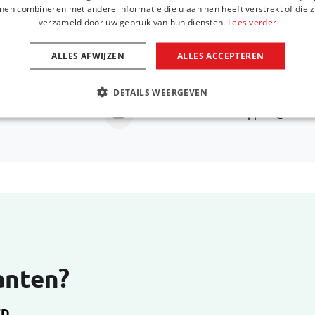
nen combineren met andere informatie die u aan hen heeft verstrekt of die z
Wij helpen u graag verder met het zoeken naar een
verzameld door uw gebruik van hun diensten.
Lees verder
amet. Aut necessitatibus atque
ALLES AFWIJZEN
ALLES ACCEPTEREN
Bel ons via
+31 416 660 715
DETAILS WEERGEVEN
Stuur een e-mail
support@car-b
anten?
ED