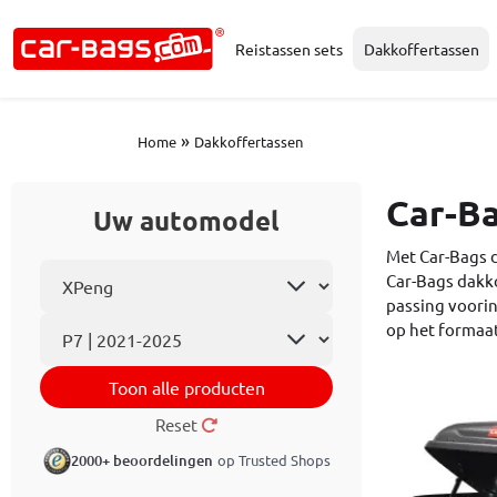
Reistassen sets
Dakkoffertassen
»
Home
Dakkoffertassen
Car-B
Uw automodel
Met Car-Bags d
Selecteer automerk
Car-Bags dakko
passing voorin
Automodel
op het formaat
Toon alle producten
Reset
2000+ beoordelingen
op Trusted Shops