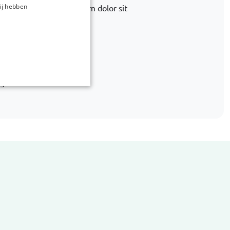
ij hebben
 alternatief. Lorem ipsum dolor sit
 ea quia debitis
ags.com