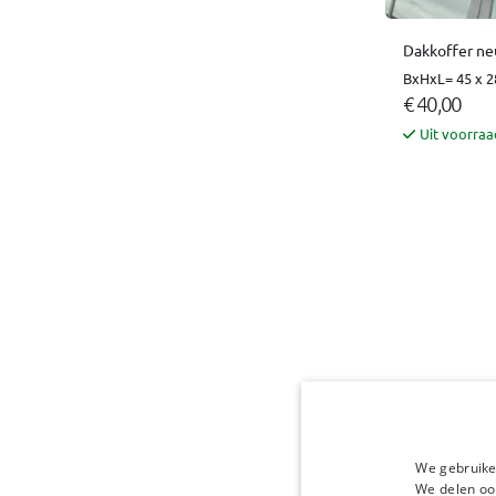
Dakkoffer neu
BxHxL= 45 x 2
€ 40,00
Uit voorraa
We gebruike
We delen ook