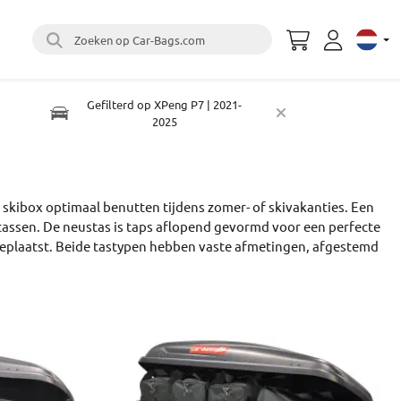
Zoeken op Car-Bags.com
Select 
Gefilterd op XPeng P7 | 2021-
2025
 skibox optimaal benutten tijdens zomer- of skivakanties. Een
tassen. De neustas is taps aflopend gevormd voor een perfecte
geplaatst. Beide tastypen hebben vaste afmetingen, afgestemd