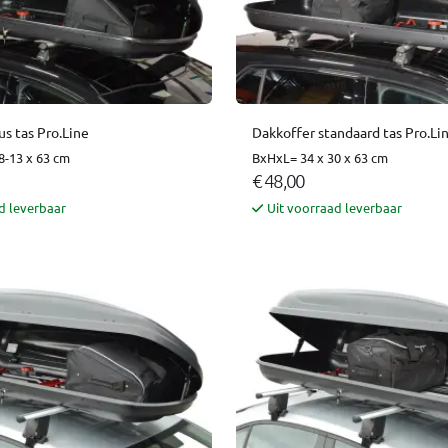
s tas Pro.Line
Dakkoffer standaard tas Pro.Li
8-13 x 63 cm
BxHxL= 34 x 30 x 63 cm
€ 48,00
d leverbaar
Uit voorraad leverbaar