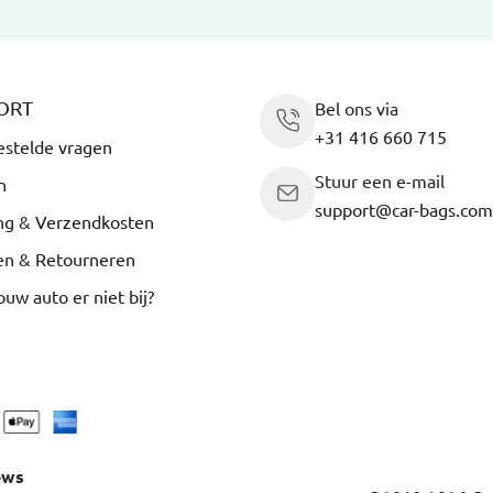
ORT
Bel ons via
+31 416 660 715
estelde vragen
Stuur een e-mail
n
support@car-bags.com
ng & Verzendkosten
en & Retourneren
ouw auto er niet bij?
ews