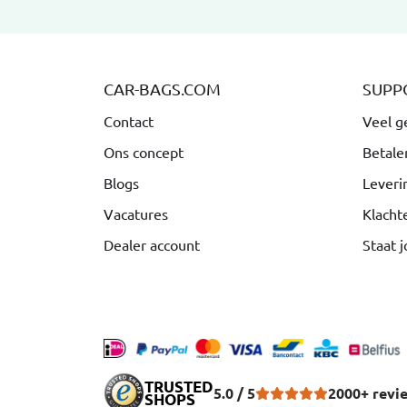
CAR-BAGS.COM
SUPP
Contact
Veel g
Ons concept
Betale
Blogs
Leveri
Vacatures
Klacht
Dealer account
Staat j
TRUSTED
5.0 / 5
2000+ revi
SHOPS