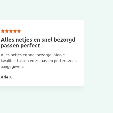
Alles netjes en snel bezorgd
De tas
passen perfect
kwalit
Alles netjes en snel bezorgd. Mooie
De tassen
kwaliteit tassen en ze passen perfect zoals
snelle le
aangegeven.
Arthur K
Arie K