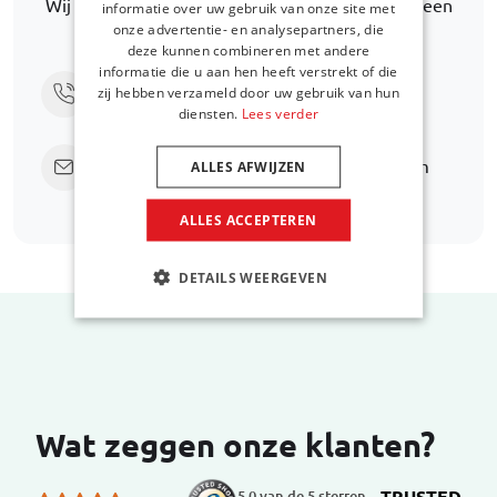
Wij helpen u graag verder met het zoeken naar een
informatie over uw gebruik van onze site met
onze advertentie- en analysepartners, die
alternatief.
deze kunnen combineren met andere
informatie die u aan hen heeft verstrekt of die
Bel ons via
+31 416 660 715
zij hebben verzameld door uw gebruik van hun
diensten.
Lees verder
Stuur een e-mail
support@car-bags.com
ALLES AFWIJZEN
ALLES ACCEPTEREN
DETAILS WEERGEVEN
Wat zeggen onze klanten?
TRUSTED
5.0 van de 5 sterren