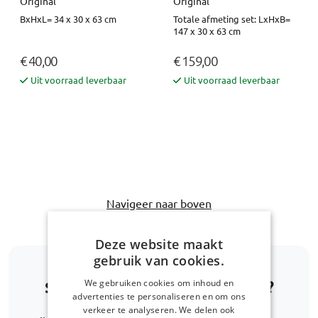
Original
Original
BxHxL= 34 x 30 x 63 cm
Totale afmeting set: LxHxB=
147 x 30 x 63 cm
€ 40,00
€ 159,00
Uit voorraad leverbaar
Uit voorraad leverbaar
Navigeer naar boven
Deze website maakt
gebruik van cookies.
We gebruiken cookies om inhoud en
Staat uw automodel er niet bij?
advertenties te personaliseren en om ons
verkeer te analyseren. We delen ook