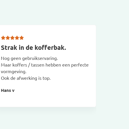
Strak in de kofferbak.
Set ge
voor 
Nog geen gebruikservaring.
Maar koffers / tassen hebben een perfecte
Set geko
vormgeving.
past perf
Ook de afwerking is top.
auto.
Hans v
Christian