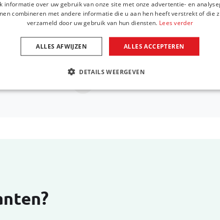
 informatie over uw gebruik van onze site met onze advertentie- en analyse
Wij helpen u graag verder met het zoeken naar een
nen combineren met andere informatie die u aan hen heeft verstrekt of die z
amet. Aut necessitatibus atque
verzameld door uw gebruik van hun diensten.
Lees verder
ALLES AFWIJZEN
ALLES ACCEPTEREN
Bel ons via
+31 416 660 715
DETAILS WEERGEVEN
Stuur een e-mail
support@car-b
anten?