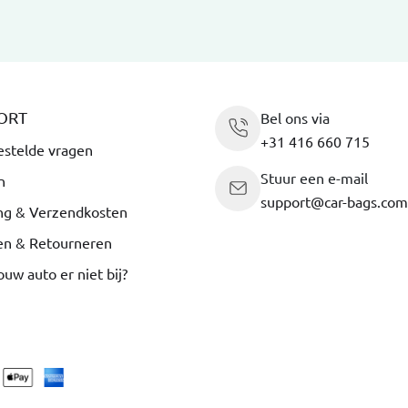
ORT
Bel ons via
+31 416 660 715
estelde vragen
Stuur een e-mail
n
support@car-bags.com
ng & Verzendkosten
en & Retourneren
ouw auto er niet bij?