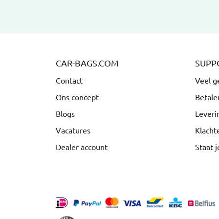
CAR-BAGS.COM
SUPP
Contact
Veel g
Ons concept
Betale
Blogs
Leveri
Vacatures
Klacht
Dealer account
Staat j