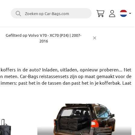
Zoeken op Car-Bags.com
Select 
Gefilterd op Volvo V70 - XC70 (P24) | 2007-
2016
 koffers in de auto? Inladen, uitladen, opnieuw proberen... Net
 en meten. Car-Bags reistassensets zijn op maat gemaakt voor de
immers: past het in de tassen dan past het in je kofferbak. Laat