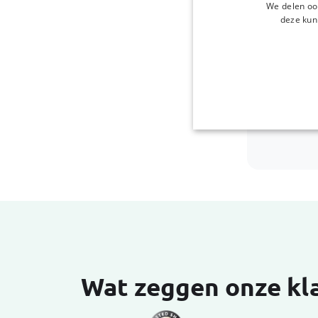
We delen ook
deze kun
Wat zeggen onze kl