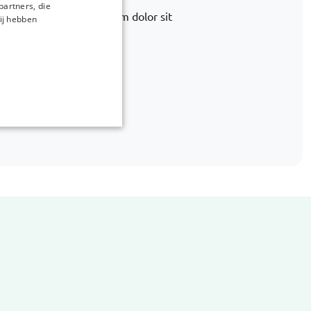
partners, die
 alternatief. Lorem ipsum dolor sit
ij hebben
 ea quia debitis
ags.com