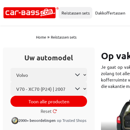
Reistassen sets
Dakkoffertassen
»
Home
Reistassen sets
Op vak
Uw automodel
Je gaat op vak
Selecteer automerk
zolang tot all
kofferruimte v
Automodel
die vakantie m
Toon alle producten
Reset
2000+ beoordelingen
op Trusted Shops