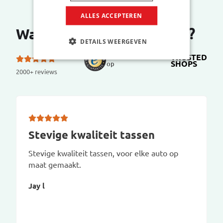
ALLES ACCEPTEREN
Wat zeggen onze klanten?
DETAILS WEERGEVEN
TRUSTED
5.0 van de 5 sterren
SHOPS
op
2000+ reviews
Stevige kwaliteit tassen
Stevige kwaliteit tassen, voor elke auto op
maat gemaakt.
Jay l