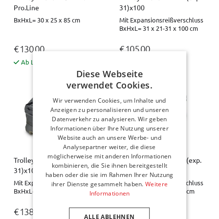
Pro.Line
31)x100
BxHxL= 30 x 25 x 85 cm
Mit Expansionsreißverschluss
BxHxL= 31 x 21-31 x 100 cm
€ 130,00
€ 105,00
Ab Lager verfügbar
Ab Lager verfügbar
Diese Webseite
verwendet Cookies.
Wir verwenden Cookies, um Inhalte und
Anzeigen zu personalisieren und unseren
Datenverkehr zu analysieren. Wir geben
Informationen über Ihre Nutzung unserer
Website auch an unsere Werbe- und
Analysepartner weiter, die diese
möglicherweise mit anderen Informationen
Trolleytasche - 31x21 (exp.
Trolleytasche - 31x21 (exp.
kombinieren, die Sie ihnen bereitgestellt
31)x100 Pro.Line
31)x60
haben oder die sie im Rahmen Ihrer Nutzung
Mit Expansionsreißverschluss
Mit Expansionsreißverschluss
ihrer Dienste gesammelt haben.
Weitere
BxHxL= 31 x 21-31 x 100 cm
BxHxL= 31 x 21-31 x 60 cm
Informationen
€ 138,00
€ 105,00
ALLE ABLEHNEN