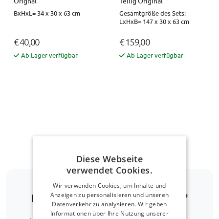
Orignal
Teilig Original
BxHxL= 34 x 30 x 63 cm
Gesamtgröße des Sets:
LxHxB= 147 x 30 x 63 cm
€ 40,00
€ 159,00
Ab Lager verfügbar
Ab Lager verfügbar
Nach oben navigieren
Diese Webseite
verwendet Cookies.
Wir verwenden Cookies, um Inhalte und
Anzeigen zu personalisieren und unseren
Ist Ihr Automodell nicht dabei?
Datenverkehr zu analysieren. Wir geben
Informationen über Ihre Nutzung unserer