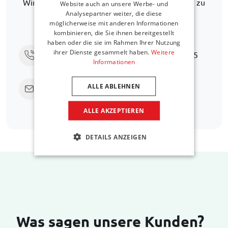
Wir helfen Ihnen gerne weiter, eine Alternative zu
Website auch an unsere Werbe- und
Analysepartner weiter, die diese
finden. Lorem ipsum dolor sit amet. Aut
möglicherweise mit anderen Informationen
necessitatibus atque ea quia debitis
kombinieren, die Sie ihnen bereitgestellt
haben oder die sie im Rahmen Ihrer Nutzung
ihrer Dienste gesammelt haben.
Weitere
Rufen Sie uns an unter
+31 416 660 715
Informationen
Senden Sie eine E-Mail
support@car-
ALLE ABLEHNEN
bags.com
ALLE AKZEPTIEREN
DETAILS ANZEIGEN
Was sagen unsere Kunden?