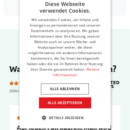
Diese Webseite
verwendet Cookies.
Wir verwenden Cookies, um Inhalte und
Anzeigen zu personalisieren und unseren
Datenverkehr zu analysieren. Wir geben
Informationen über Ihre Nutzung unserer
Website auch an unsere Werbe- und
Analysepartner weiter, die diese
möglicherweise mit anderen Informationen
kombinieren, die Sie ihnen bereitgestellt
haben oder die sie im Rahmen Ihrer Nutzung
Was sagen unsere Kunden?
ihrer Dienste gesammelt haben.
Weitere
Informationen
TRUSTED
5.0 von 5 Sternen bei
SHOPS
ALLE ABLEHNEN
2000+ reviews
ALLE AKZEPTIEREN
DETAILS ANZEIGEN
Auf jeden Fall kaufen. Man wird